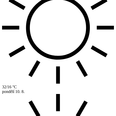
32/16 °C
pondělí
10. 8.