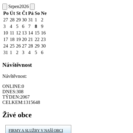
Srpen
2026
Po
Út
St
Čt
Pá
So
Ne
27
28
29
30
31
1
2
3
4
5
6
7
8
9
10
11
12
13
14
15
16
17
18
19
20
21
22
23
24
25
26
27
28
29
30
31
1
2
3
4
5
6
Návštěvnost
Návštěvnost:
ONLINE:
0
DNES:
308
TÝDEN:
2067
CELKEM:
1315648
Živé obce
FIRMY A SLUŽBY V NAŠÍ OBCI