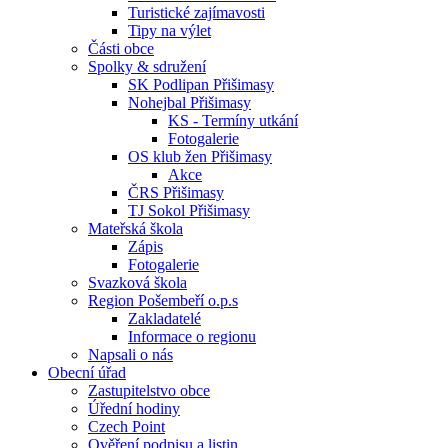
Turistické zajímavosti
Tipy na výlet
Části obce
Spolky & sdružení
SK Podlipan Přišimasy
Nohejbal Přišimasy
KS - Termíny utkání
Fotogalerie
OS klub žen Přišimasy
Akce
ČRS Přišimasy
TJ Sokol Přišimasy
Mateřská škola
Zápis
Fotogalerie
Svazková škola
Region Pošembeří o.p.s
Zakladatelé
Informace o regionu
Napsali o nás
Obecní úřad
Zastupitelstvo obce
Úřední hodiny
Czech Point
Ověření podpisu a listin