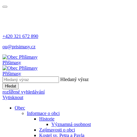
+420 321 672 890
ou@prisimasy.cz
Přišimasy
Přišimasy
Hledaný výraz
Hledat
rozšířené vyhledávání
Vytisknout
Obec
Informace o obci
Historie
Významná osobnost
Zajímavosti o obci
Kostel sv. Petra a Pavla