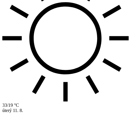
33/19 °C
úterý
11. 8.