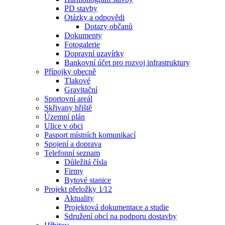
PD stavby
Otázky a odpovědi
Dotazy občanů
Dokumenty
Fotogalerie
Dopravní uzavírky
Bankovní účet pro rozvoj infrastruktury
Přípojky obecně
Tlakové
Gravitační
Sportovní areál
Skřivany hřiště
Územní plán
Ulice v obci
Pasport místních komunikací
Spojení a doprava
Telefonní seznam
Důležitá čísla
Firmy
Bytové stanice
Projekt přeložky 1⁄12
Aktuality
Projektová dokumentace a studie
Sdružení obcí na podporu dostavby