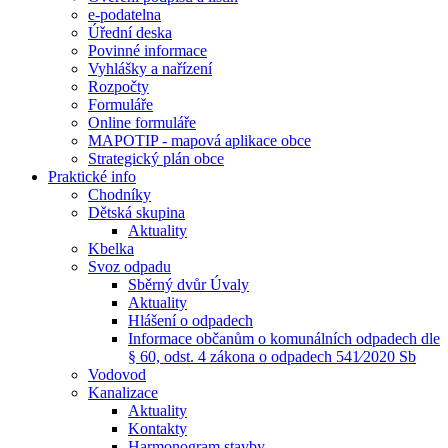
e-podatelna
Úřední deska
Povinné informace
Vyhlášky a nařízení
Rozpočty
Formuláře
Online formuláře
MAPOTIP - mapová aplikace obce
Strategický plán obce
Praktické info
Chodníky
Dětská skupina
Aktuality
Kbelka
Svoz odpadu
Sběrný dvůr Úvaly
Aktuality
Hlášení o odpadech
Informace občanům o komunálních odpadech dle
§ 60, odst. 4 zákona o odpadech 541⁄2020 Sb
Vodovod
Kanalizace
Aktuality
Kontakty
Harmonogram stavby