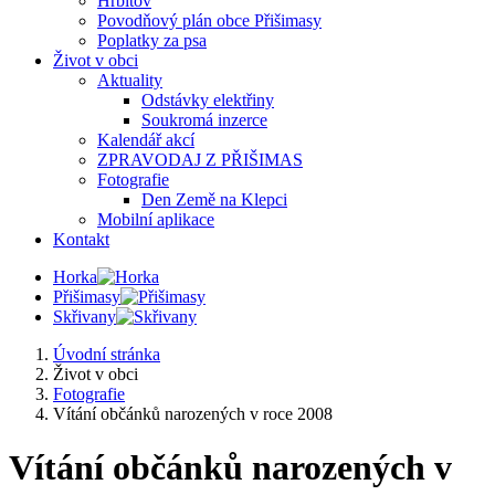
Hřbitov
Povodňový plán obce Přišimasy
Poplatky za psa
Život v obci
Aktuality
Odstávky elektřiny
Soukromá inzerce
Kalendář akcí
ZPRAVODAJ Z PŘIŠIMAS
Fotografie
Den Země na Klepci
Mobilní aplikace
Kontakt
Horka
Přišimasy
Skřivany
Úvodní stránka
Život v obci
Fotografie
Vítání občánků narozených v roce 2008
Vítání občánků narozených v