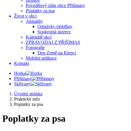
Hřbitov
Povodňový plán obce Přišimasy
Poplatky za psa
Život v obci
Aktuality
Odstávky elektřiny
Soukromá inzerce
Kalendář akcí
ZPRAVODAJ Z PŘIŠIMAS
Fotografie
Den Země na Klepci
Mobilní aplikace
Kontakt
Horka
Přišimasy
Skřivany
Úvodní stránka
Praktické info
Poplatky za psa
Poplatky za psa