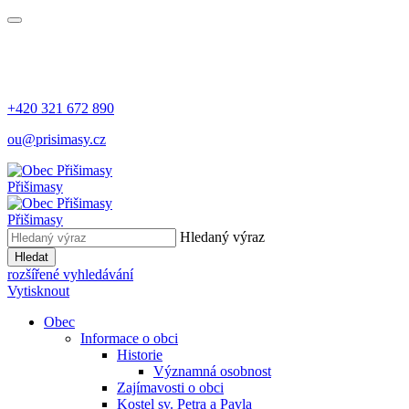
+420 321 672 890
ou@prisimasy.cz
Přišimasy
Přišimasy
Hledaný výraz
Hledat
rozšířené vyhledávání
Vytisknout
Obec
Informace o obci
Historie
Významná osobnost
Zajímavosti o obci
Kostel sv. Petra a Pavla