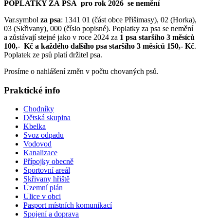
POPLATKY ZA PSA
pro rok 2026 se nemění
Var.symbol
za psa
: 1341 01 (část obce Přišimasy), 02 (Horka),
03 (Skřivany), 000 (číslo popisné). Poplatky za psa se nemění
a zůstávají stejné jako v roce 2024 za
1 psa staršího 3 měsíců
100,- Kč a každého dalšího psa staršího 3 měsíců 150,- Kč
.
Poplatek ze psů platí držitel psa.
Prosíme o nahlášení změn v počtu chovaných psů.
Praktické info
Chodníky
Dětská skupina
Kbelka
Svoz odpadu
Vodovod
Kanalizace
Přípojky obecně
Sportovní areál
Skřivany hřiště
Územní plán
Ulice v obci
Pasport místních komunikací
Spojení a doprava