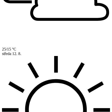
25/15 °C
středa
12. 8.