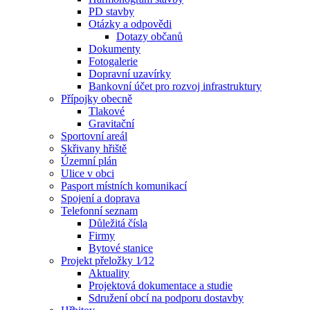
PD stavby
Otázky a odpovědi
Dotazy občanů
Dokumenty
Fotogalerie
Dopravní uzavírky
Bankovní účet pro rozvoj infrastruktury
Přípojky obecně
Tlakové
Gravitační
Sportovní areál
Skřivany hřiště
Územní plán
Ulice v obci
Pasport místních komunikací
Spojení a doprava
Telefonní seznam
Důležitá čísla
Firmy
Bytové stanice
Projekt přeložky 1⁄12
Aktuality
Projektová dokumentace a studie
Sdružení obcí na podporu dostavby