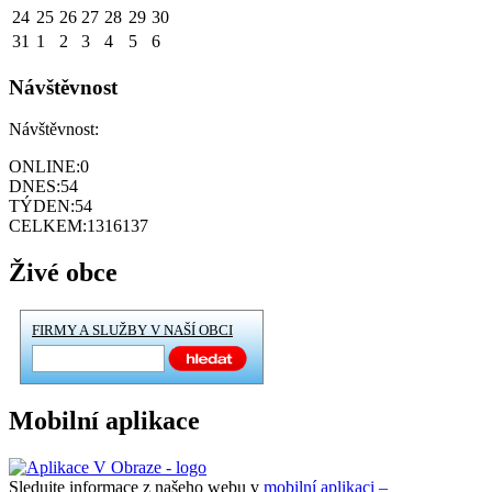
24
25
26
27
28
29
30
31
1
2
3
4
5
6
Návštěvnost
Návštěvnost:
ONLINE:
0
DNES:
54
TÝDEN:
54
CELKEM:
1316137
Živé obce
FIRMY A SLUŽBY V NAŠÍ OBCI
Mobilní aplikace
Sledujte informace z našeho webu v
mobilní aplikaci –