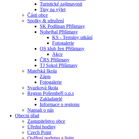
Turistické zajímavosti
Tipy na výlet
Části obce
Spolky & sdružení
SK Podlipan Přišimasy
Nohejbal Přišimasy
KS - Termíny utkání
Fotogalerie
OS klub žen Přišimasy
Akce
ČRS Přišimasy
TJ Sokol Přišimasy
Mateřská škola
Zápis
Fotogalerie
Svazková škola
Region Pošembeří o.p.s
Zakladatelé
Informace o regionu
Napsali o nás
Obecní úřad
Zastupitelstvo obce
Úřední hodiny
Czech Point
Ověření podpisu a listin