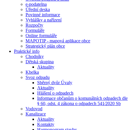
e-podatelna
Úřední deska
Povinné informace
Vyhlášky a nařízení
Rozpočty
Formuláře
Online formuláře
MAPOTIP - mapová aplikace obce
Strategický plán obce
Praktické info
Chodníky
Dětská skupina
Aktuality
Kbelka
Svoz odpadu
Sběrný dvůr Úvaly
Aktuality
Hlášení o odpadech
Informace občanům o komunálních odpadech dle
§ 60, odst. 4 zákona o odpadech 541⁄2020 Sb
Vodovod
Kanalizace
Aktuality
Kontakty
Harmonogram stavby