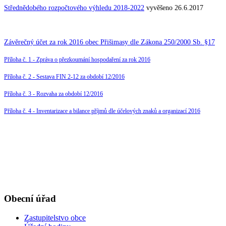
Střednědobého rozpočtového výhledu 2018-2022
vyvěšeno 26.6.2017
Závěrečný účet za rok 2016 obec Přišimasy dle Zákona 250/2000 Sb. §17
Příloha č. 1 - Zpráva o přezkoumání hospodaření za rok 2016
Příloha č. 2 - Sestava FIN 2-12 za období 12/2016
Příloha č. 3 - Rozvaha za období 12/2016
Příloha č. 4 - Inventarizace a bilance příjmů dle účelových znaků a organizací 2016
Obecní úřad
Zastupitelstvo obce