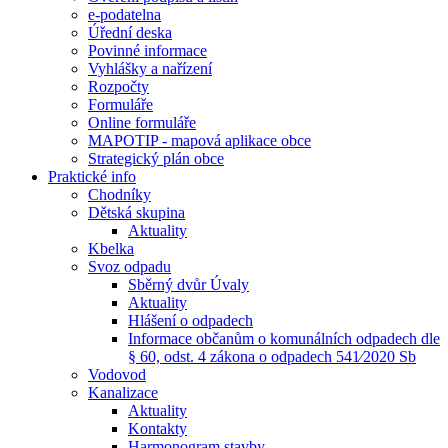
e-podatelna
Úřední deska
Povinné informace
Vyhlášky a nařízení
Rozpočty
Formuláře
Online formuláře
MAPOTIP - mapová aplikace obce
Strategický plán obce
Praktické info
Chodníky
Dětská skupina
Aktuality
Kbelka
Svoz odpadu
Sběrný dvůr Úvaly
Aktuality
Hlášení o odpadech
Informace občanům o komunálních odpadech dle
§ 60, odst. 4 zákona o odpadech 541⁄2020 Sb
Vodovod
Kanalizace
Aktuality
Kontakty
Harmonogram stavby