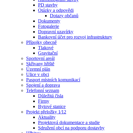
PD stavby
Otázky a odpovědi
Dotazy občanů
Dokumenty
Fotogalerie
Dopravní uzavírky
Bankovní účet pro rozvoj infrastruktury
Přípojky obecně
Tlakové
Gravitační
Sportovní areál
Skřivany hřiště
Územní plán
Ulice v obci
Pasport místních komunikací
Spojení a doprava
Telefonní seznam
Důležitá čísla
Firmy
Bytové stanice
Projekt přeložky 1⁄12
Aktuality
Projektová dokumentace a studie
Sdružení obcí na podporu dostavby