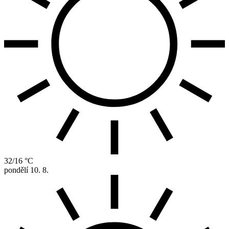
32/16 °C
pondělí
10. 8.