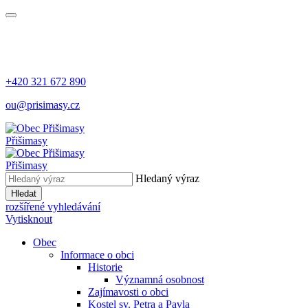
+420 321 672 890
ou@prisimasy.cz
Přišimasy
Přišimasy
Hledaný výraz
Hledat
rozšířené vyhledávání
Vytisknout
Obec
Informace o obci
Historie
Významná osobnost
Zajímavosti o obci
Kostel sv. Petra a Pavla