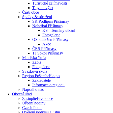
Turistické zajímavosti
Tipy na výlet
Části obce
Spolky & sdružení
SK Podlipan Přišimasy
Nohejbal Přišimasy
KS - Termíny utkání
Fotogalerie
OS klub žen Přišimasy
Akce
ČRS Přišimasy
TJ Sokol Přišimasy
Mateřská škola
Zápis
Fotogalerie
Svazková škola
Region Pošembeří o.p.s
Zakladatelé
Informace o regionu
Napsali o nás
Obecní úřad
Zastupitelstvo obce
Úřední hodiny
Czech Point
Ověření podpisu a listin