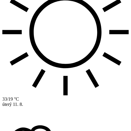
33/19 °C
úterý
11. 8.