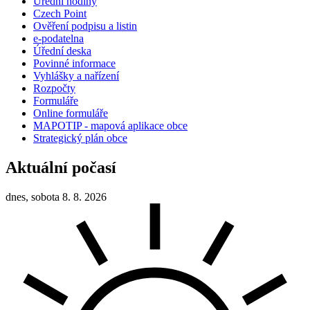
Úřední hodiny
Czech Point
Ověření podpisu a listin
e-podatelna
Úřední deska
Povinné informace
Vyhlášky a nařízení
Rozpočty
Formuláře
Online formuláře
MAPOTIP - mapová aplikace obce
Strategický plán obce
Aktuální počasí
dnes, sobota 8. 8. 2026