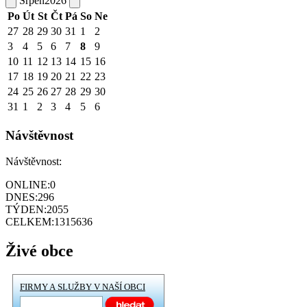
Srpen
2026
Po
Út
St
Čt
Pá
So
Ne
27
28
29
30
31
1
2
3
4
5
6
7
8
9
10
11
12
13
14
15
16
17
18
19
20
21
22
23
24
25
26
27
28
29
30
31
1
2
3
4
5
6
Návštěvnost
Návštěvnost:
ONLINE:
0
DNES:
296
TÝDEN:
2055
CELKEM:
1315636
Živé obce
FIRMY A SLUŽBY V NAŠÍ OBCI