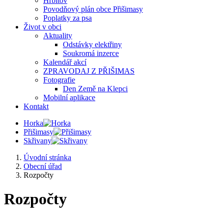
Hřbitov
Povodňový plán obce Přišimasy
Poplatky za psa
Život v obci
Aktuality
Odstávky elektřiny
Soukromá inzerce
Kalendář akcí
ZPRAVODAJ Z PŘIŠIMAS
Fotografie
Den Země na Klepci
Mobilní aplikace
Kontakt
Horka
Přišimasy
Skřivany
Úvodní stránka
Obecní úřad
Rozpočty
Rozpočty