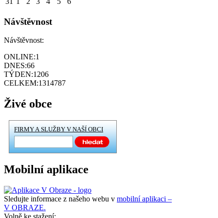
31
1
2
3
4
5
6
Návštěvnost
Návštěvnost:
ONLINE:
1
DNES:
66
TÝDEN:
1206
CELKEM:
1314787
Živé obce
FIRMY A SLUŽBY V NAŠÍ OBCI
Mobilní aplikace
Sledujte informace z našeho webu v
mobilní aplikaci –
V OBRAZE.
Volně ke stažení: