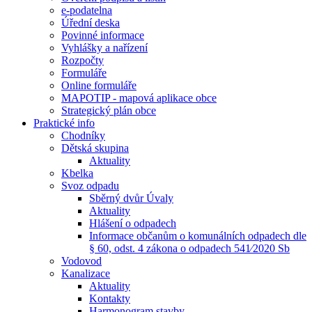
e-podatelna
Úřední deska
Povinné informace
Vyhlášky a nařízení
Rozpočty
Formuláře
Online formuláře
MAPOTIP - mapová aplikace obce
Strategický plán obce
Praktické info
Chodníky
Dětská skupina
Aktuality
Kbelka
Svoz odpadu
Sběrný dvůr Úvaly
Aktuality
Hlášení o odpadech
Informace občanům o komunálních odpadech dle
§ 60, odst. 4 zákona o odpadech 541⁄2020 Sb
Vodovod
Kanalizace
Aktuality
Kontakty
Harmonogram stavby