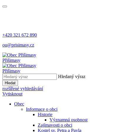
+420 321 672 890
ou@prisimasy.cz
Přišimasy
Přišimasy
Hledaný výraz
Hledat
rozšířené vyhledávání
Vytisknout
Obec
Informace o obci
Historie
Významná osobnost
Zajímavosti o obci
Kostel sv. Petra a Pavla