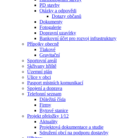
PD stavby
Otázky a odpovědi
Dotazy občanů
Dokumenty
Fotogalerie
Dopravní uzavírky
Bankovní účet pro rozvoj infrastruktury
Přípojky obecně
Tlakové
Gravitační
Sportovní areál
Skřivany hřiště
Územní plán
Ulice v obci
Pasport místních komunikací
Spojení a doprava
Telefonní seznam
Důležitá čísla
Firmy
Bytové stanice
Projekt přeložky 1⁄12
Aktuality
Projektová dokumentace a studie
Sdružení obcí na podporu dostavby