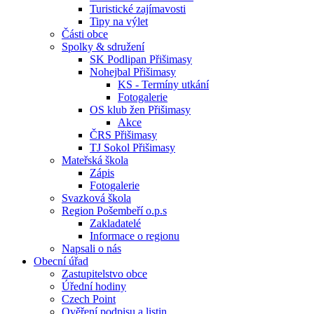
Turistické zajímavosti
Tipy na výlet
Části obce
Spolky & sdružení
SK Podlipan Přišimasy
Nohejbal Přišimasy
KS - Termíny utkání
Fotogalerie
OS klub žen Přišimasy
Akce
ČRS Přišimasy
TJ Sokol Přišimasy
Mateřská škola
Zápis
Fotogalerie
Svazková škola
Region Pošembeří o.p.s
Zakladatelé
Informace o regionu
Napsali o nás
Obecní úřad
Zastupitelstvo obce
Úřední hodiny
Czech Point
Ověření podpisu a listin