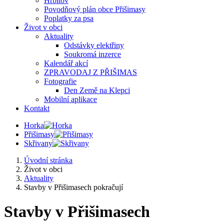
Hřbitov
Povodňový plán obce Přišimasy
Poplatky za psa
Život v obci
Aktuality
Odstávky elektřiny
Soukromá inzerce
Kalendář akcí
ZPRAVODAJ Z PŘIŠIMAS
Fotografie
Den Země na Klepci
Mobilní aplikace
Kontakt
Horka
Přišimasy
Skřivany
Úvodní stránka
Život v obci
Aktuality
Stavby v Přišimasech pokračují
Stavby v Přišimasech