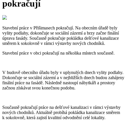
pokračují
Stavební práce v Přišimasech pokračují. Na obecním úřadě byly
vylity podlahy, dokončuje se sociální zázemí a brzy začne finální
úprava fasády. Současně pokračuje pokládka dešťové kanalizace
směrem k sokolovně v rámci výstavby nových chodníků.
Stavební práce v obci pokračují na několika místech současně.
V budově obecního úřadu byly v uplynulých dnech vylity podlahy.
Dokončuje se sociální zázemí a v nejbližších dnech budou zahájeny
finální práce na fasádě. Následně nastoupí nábytkáři a prostory
začnou získávat svou konečnou podobu.
Současně pokračují práce na dešťové kanalizaci v rámci výstavby
nových chodníků. Aktuálně probíhá pokládka kanalizace směrem
k sokolovně, která zajistí kvalitní odvodnění celé lokality.