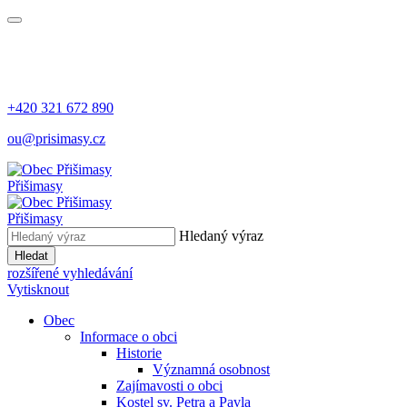
+420 321 672 890
ou@prisimasy.cz
Přišimasy
Přišimasy
Hledaný výraz
Hledat
rozšířené vyhledávání
Vytisknout
Obec
Informace o obci
Historie
Významná osobnost
Zajímavosti o obci
Kostel sv. Petra a Pavla