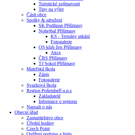
Turistické zajímavosti
Tipy na výlet
Části obce
Spolky & sdružení
SK Podlipan Přišimasy
Nohejbal Přišimasy
KS - Termíny utkání
Fotogalerie
OS klub žen Přišimasy
Akce
ČRS Přišimasy
TJ Sokol Přišimasy
Mateřská škola
Zápis
Fotogalerie
Svazková škola
Region Pošembeří o.p.s
Zakladatelé
Informace o regionu
Napsali o nás
Obecní úřad
Zastupitelstvo obce
Úřední hodiny
Czech Point
Ověření podpisu a listin