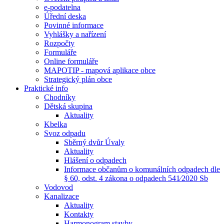
e-podatelna
Úřední deska
Povinné informace
Vyhlášky a nařízení
Rozpočty
Formuláře
Online formuláře
MAPOTIP - mapová aplikace obce
Strategický plán obce
Praktické info
Chodníky
Dětská skupina
Aktuality
Kbelka
Svoz odpadu
Sběrný dvůr Úvaly
Aktuality
Hlášení o odpadech
Informace občanům o komunálních odpadech dle
§ 60, odst. 4 zákona o odpadech 541⁄2020 Sb
Vodovod
Kanalizace
Aktuality
Kontakty
Harmonogram stavby