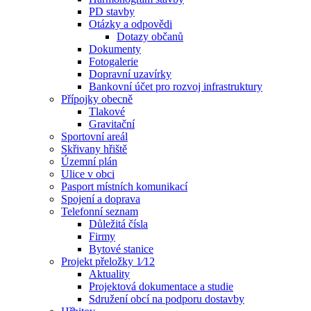
PD stavby
Otázky a odpovědi
Dotazy občanů
Dokumenty
Fotogalerie
Dopravní uzavírky
Bankovní účet pro rozvoj infrastruktury
Přípojky obecně
Tlakové
Gravitační
Sportovní areál
Skřivany hřiště
Územní plán
Ulice v obci
Pasport místních komunikací
Spojení a doprava
Telefonní seznam
Důležitá čísla
Firmy
Bytové stanice
Projekt přeložky 1⁄12
Aktuality
Projektová dokumentace a studie
Sdružení obcí na podporu dostavby