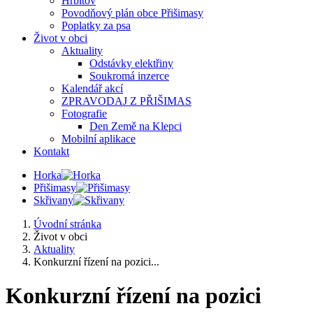
Hřbitov
Povodňový plán obce Přišimasy
Poplatky za psa
Život v obci
Aktuality
Odstávky elektřiny
Soukromá inzerce
Kalendář akcí
ZPRAVODAJ Z PŘIŠIMAS
Fotografie
Den Země na Klepci
Mobilní aplikace
Kontakt
Horka
Přišimasy
Skřivany
Úvodní stránka
Život v obci
Aktuality
Konkurzní řízení na pozici...
Konkurzní řízení na pozici