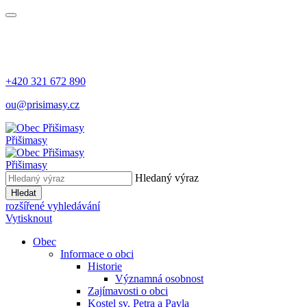
+420 321 672 890
ou@prisimasy.cz
Přišimasy
Přišimasy
Hledaný výraz
Hledat
rozšířené vyhledávání
Vytisknout
Obec
Informace o obci
Historie
Významná osobnost
Zajímavosti o obci
Kostel sv. Petra a Pavla