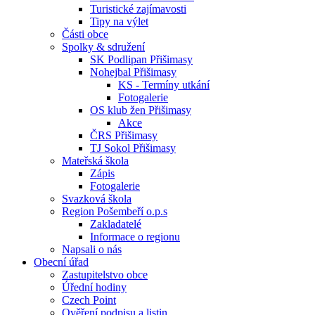
Turistické zajímavosti
Tipy na výlet
Části obce
Spolky & sdružení
SK Podlipan Přišimasy
Nohejbal Přišimasy
KS - Termíny utkání
Fotogalerie
OS klub žen Přišimasy
Akce
ČRS Přišimasy
TJ Sokol Přišimasy
Mateřská škola
Zápis
Fotogalerie
Svazková škola
Region Pošembeří o.p.s
Zakladatelé
Informace o regionu
Napsali o nás
Obecní úřad
Zastupitelstvo obce
Úřední hodiny
Czech Point
Ověření podpisu a listin