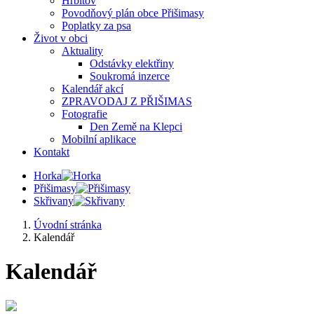
Hřbitov
Povodňový plán obce Přišimasy
Poplatky za psa
Život v obci
Aktuality
Odstávky elektřiny
Soukromá inzerce
Kalendář akcí
ZPRAVODAJ Z PŘIŠIMAS
Fotografie
Den Země na Klepci
Mobilní aplikace
Kontakt
Horka
Přišimasy
Skřivany
Úvodní stránka
Kalendář
Kalendář