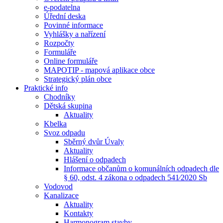
e-podatelna
Úřední deska
Povinné informace
Vyhlášky a nařízení
Rozpočty
Formuláře
Online formuláře
MAPOTIP - mapová aplikace obce
Strategický plán obce
Praktické info
Chodníky
Dětská skupina
Aktuality
Kbelka
Svoz odpadu
Sběrný dvůr Úvaly
Aktuality
Hlášení o odpadech
Informace občanům o komunálních odpadech dle
§ 60, odst. 4 zákona o odpadech 541⁄2020 Sb
Vodovod
Kanalizace
Aktuality
Kontakty
Harmonogram stavby