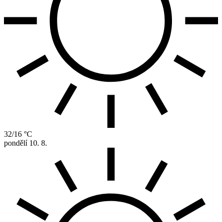
32/16 °C
pondělí
10. 8.