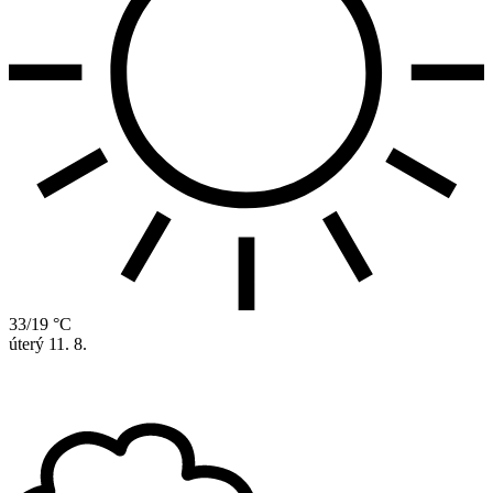
33/19 °C
úterý
11. 8.