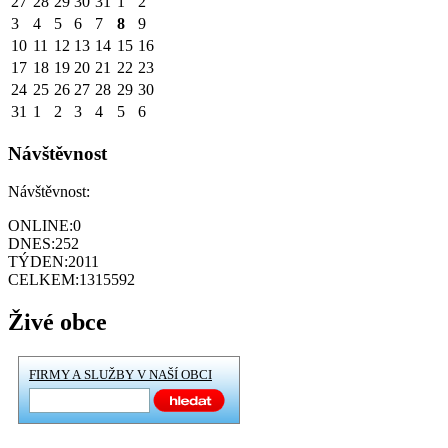
27
28
29
30
31
1
2
3
4
5
6
7
8
9
10
11
12
13
14
15
16
17
18
19
20
21
22
23
24
25
26
27
28
29
30
31
1
2
3
4
5
6
Návštěvnost
Návštěvnost:
ONLINE:
0
DNES:
252
TÝDEN:
2011
CELKEM:
1315592
Živé obce
FIRMY A SLUŽBY V NAŠÍ OBCI