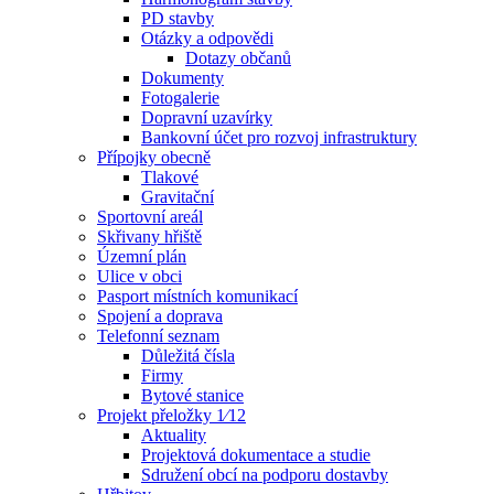
PD stavby
Otázky a odpovědi
Dotazy občanů
Dokumenty
Fotogalerie
Dopravní uzavírky
Bankovní účet pro rozvoj infrastruktury
Přípojky obecně
Tlakové
Gravitační
Sportovní areál
Skřivany hřiště
Územní plán
Ulice v obci
Pasport místních komunikací
Spojení a doprava
Telefonní seznam
Důležitá čísla
Firmy
Bytové stanice
Projekt přeložky 1⁄12
Aktuality
Projektová dokumentace a studie
Sdružení obcí na podporu dostavby