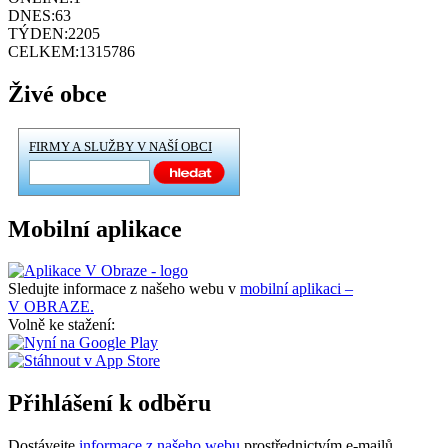
DNES:
63
TÝDEN:
2205
CELKEM:
1315786
Živé obce
FIRMY A SLUŽBY V NAŠÍ OBCI
Mobilní aplikace
Sledujte informace z našeho webu v
mobilní aplikaci –
V OBRAZE.
Volně ke stažení:
Přihlášení k odběru
Dostávejte
informace z našeho webu
prostřednictvím e-mailů