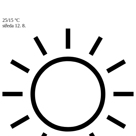
25/15 °C
středa
12. 8.