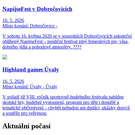
NapijseFest v Dobročovicích
16. 5. 2026
Místo konání:
Dobročovice -
V sobotu 16. května 2026 se v sousedních Dobročovicích uskuteční
oblíbený NapijseFest – pouliční festival plný řemeslných piv, vína,
dobrého jídla a pohodové atmosféry. ????
Highland games Úvaly
16. 5. 2026
Místo konání:
Úvaly - Úvaly
V pořadí již VIII. ročník sportovně-hudebního festivalu nabídne
skotské hry, hudební vystoupení, program pro děti i dospělé a
tematické občerstvení – chybět nebudou ani dudáci, ukázky dravců
a soutěže pro veřejnost.
Aktuální počasí