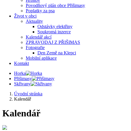
Hřbitov
Povodňový plán obce Přišimasy
Poplatky za psa
Život v obci
Aktuality
Odstávky elektřiny
Soukromá inzerce
Kalendář akcí
ZPRAVODAJ Z PŘIŠIMAS
Fotografie
Den Země na Klepci
Mobilní aplikace
Kontakt
Horka
Přišimasy
Skřivany
Úvodní stránka
Kalendář
Kalendář