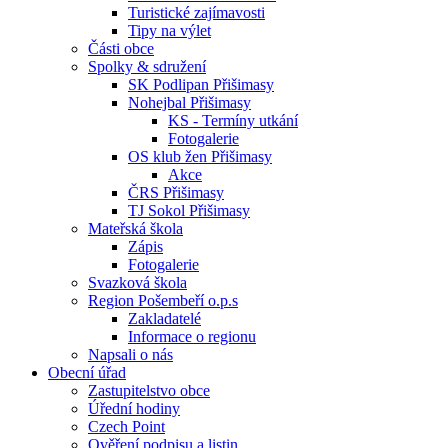
Turistické zajímavosti
Tipy na výlet
Části obce
Spolky & sdružení
SK Podlipan Přišimasy
Nohejbal Přišimasy
KS - Termíny utkání
Fotogalerie
OS klub žen Přišimasy
Akce
ČRS Přišimasy
TJ Sokol Přišimasy
Mateřská škola
Zápis
Fotogalerie
Svazková škola
Region Pošembeří o.p.s
Zakladatelé
Informace o regionu
Napsali o nás
Obecní úřad
Zastupitelstvo obce
Úřední hodiny
Czech Point
Ověření podpisu a listin