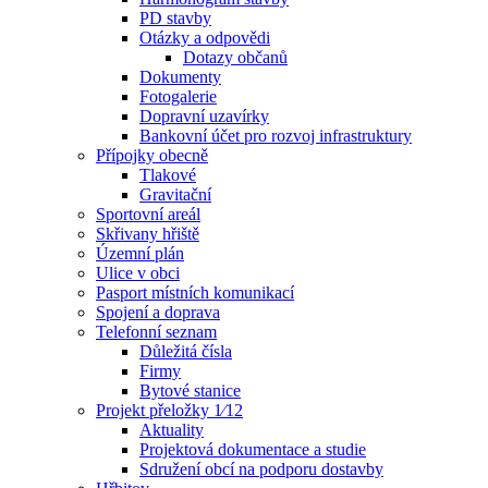
PD stavby
Otázky a odpovědi
Dotazy občanů
Dokumenty
Fotogalerie
Dopravní uzavírky
Bankovní účet pro rozvoj infrastruktury
Přípojky obecně
Tlakové
Gravitační
Sportovní areál
Skřivany hřiště
Územní plán
Ulice v obci
Pasport místních komunikací
Spojení a doprava
Telefonní seznam
Důležitá čísla
Firmy
Bytové stanice
Projekt přeložky 1⁄12
Aktuality
Projektová dokumentace a studie
Sdružení obcí na podporu dostavby