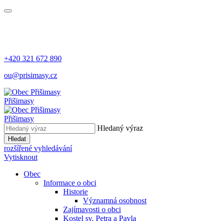
+420 321 672 890
ou@prisimasy.cz
Přišimasy
Přišimasy
Hledaný výraz
Hledat
rozšířené vyhledávání
Vytisknout
Obec
Informace o obci
Historie
Významná osobnost
Zajímavosti o obci
Kostel sv. Petra a Pavla