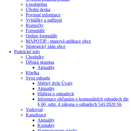
e-podatelna
Úřední deska
Povinné informace
Vyhlášky a nařízení
Rozpočty
Formuláře
Online formuláře
MAPOTIP - mapová aplikace obce
Strategický plán obce
Praktické info
Chodníky
Dětská skupina
Aktuality
Kbelka
Svoz odpadu
Sběrný dvůr Úvaly
Aktuality
Hlášení o odpadech
Informace občanům o komunálních odpadech dle
§ 60, odst. 4 zákona o odpadech 541⁄2020 Sb
Vodovod
Kanalizace
Aktuality
Kontakty
Harmonogram stavby